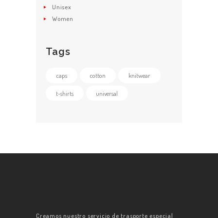
Unisex
Women
Tags
caps
cotton
knitwear
t-shirts
universal
Creamos nuestro servicio de trasporte especial