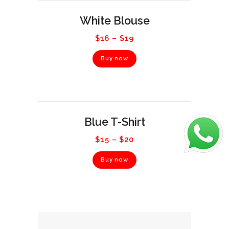
White Blouse
$
16
–
$
19
Buy now
Blue T-Shirt
$
15
–
$
20
Buy now