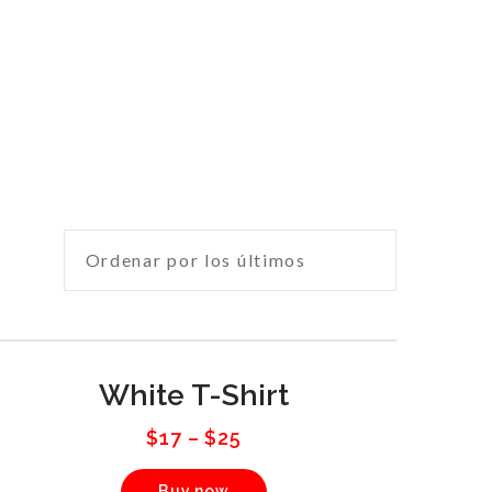
White T-Shirt
$
17
–
$
25
Buy now