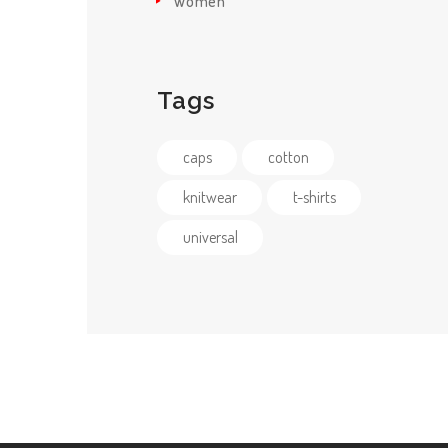
Women
SOLICITAR
SERVICIO
Tags
CONTACTENO
caps
cotton
knitwear
t-shirts
S
universal