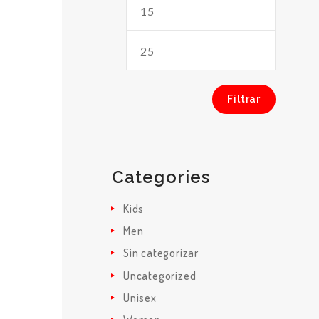
Precio
Precio
mínimo
máximo
Filtrar
INICIO
NOSOTROS
Categories
POLÍTICAS
Kids
Men
ADMINISTRACI
Sin categorizar
Uncategorized
ÓN
Unisex