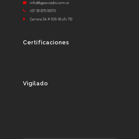
info@bgasociados.com.co
+57 311 875 9970
Carrera 54 # 106-18 ofc 712
Certificaciones
Vigilado