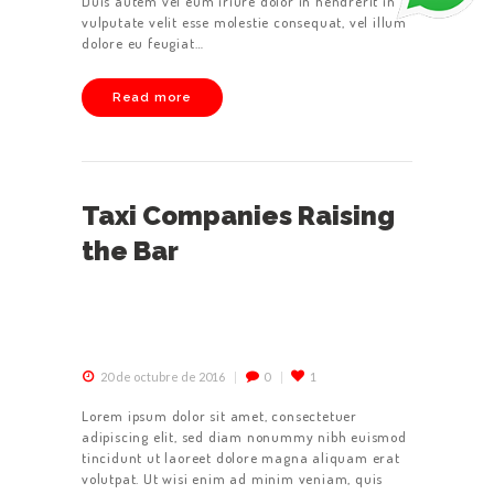
Duis autem vel eum iriure dolor in hendrerit in
vulputate velit esse molestie consequat, vel illum
dolore eu feugiat…
Read more
Taxi Companies Raising
the Bar
20 de octubre de 2016
0
1
Lorem ipsum dolor sit amet, consectetuer
adipiscing elit, sed diam nonummy nibh euismod
tincidunt ut laoreet dolore magna aliquam erat
volutpat. Ut wisi enim ad minim veniam, quis