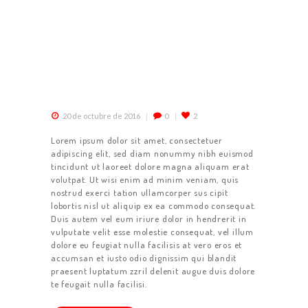
20 de octubre de 2016
0
2
Lorem ipsum dolor sit amet, consectetuer
adipiscing elit, sed diam nonummy nibh euismod
tincidunt ut laoreet dolore magna aliquam erat
volutpat. Ut wisi enim ad minim veniam, quis
nostrud exerci tation ullamcorper sus cipit
lobortis nisl ut aliquip ex ea commodo consequat.
Duis autem vel eum iriure dolor in hendrerit in
vulputate velit esse molestie consequat, vel illum
dolore eu feugiat nulla facilisis at vero eros et
accumsan et iusto odio dignissim qui blandit
praesent luptatum zzril delenit augue duis dolore
te feugait nulla facilisi.