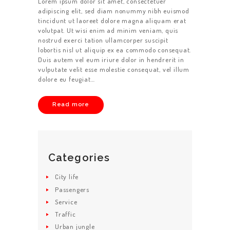
Lorem ipsum dolor sit amet, consectetuer
SERVICIO
adipiscing elit, sed diam nonummy nibh euismod
tincidunt ut laoreet dolore magna aliquam erat
CONTACTENOS
volutpat. Ut wisi enim ad minim veniam, quis
nostrud exerci tation ullamcorper suscipit
lobortis nisl ut aliquip ex ea commodo consequat.
Duis autem vel eum iriure dolor in hendrerit in
vulputate velit esse molestie consequat, vel illum
dolore eu feugiat…
Read more
Categories
City life
Passengers
Service
Traffic
Urban jungle