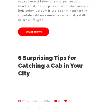
nostrud exerci tation ullamcorper suscipit
lobortis nisl ut aliquip ex ea commodo consequat.
Duis autem vel eum iriure dolor in hendrerit in
vulputate velit esse molestie consequat, vel illum
dolore eu feugiat…
Read more
6 Surprising Tips for
Catching a Cab in Your
INICIO
City
NOSOTROS
POLÍTICAS
ADMINISTRACI
ÓN
20 de octubre de 2016
0
0
SOLICITAR