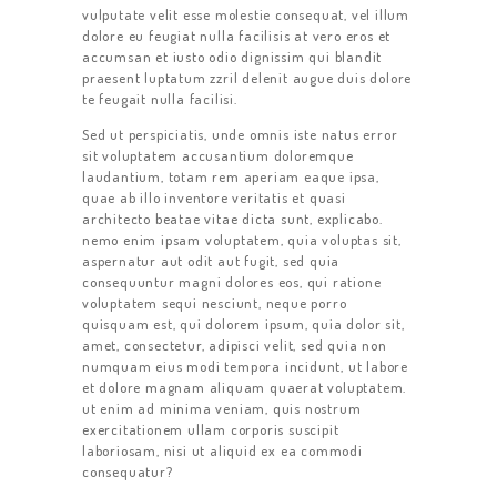
vulputate velit esse molestie consequat, vel illum
dolore eu feugiat nulla facilisis at vero eros et
accumsan et iusto odio dignissim qui blandit
praesent luptatum zzril delenit augue duis dolore
te feugait nulla facilisi.
Sed ut perspiciatis, unde omnis iste natus error
sit voluptatem accusantium doloremque
laudantium, totam rem aperiam eaque ipsa,
quae ab illo inventore veritatis et quasi
architecto beatae vitae dicta sunt, explicabo.
nemo enim ipsam voluptatem, quia voluptas sit,
aspernatur aut odit aut fugit, sed quia
consequuntur magni dolores eos, qui ratione
voluptatem sequi nesciunt, neque porro
quisquam est, qui dolorem ipsum, quia dolor sit,
amet, consectetur, adipisci velit, sed quia non
numquam eius modi tempora incidunt, ut labore
et dolore magnam aliquam quaerat voluptatem.
ut enim ad minima veniam, quis nostrum
exercitationem ullam corporis suscipit
laboriosam, nisi ut aliquid ex ea commodi
consequatur?